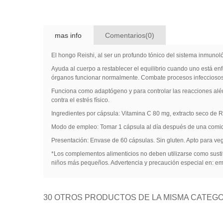
mas info
Comentarios(0)
El hongo Reishi, al ser un profundo tónico del sistema inmunológi
Ayuda al cuerpo a restablecer el equilibrio cuando uno está enf
órganos funcionar normalmente. Combate procesos infecciosos p
Funciona como adaptógeno y para controlar las reacciones alérg
contra el estrés físico.
Ingredientes por cápsula: Vitamina C 80 mg, extracto seco de R
Modo de empleo: Tomar 1 cápsula al día después de una comi
Presentación: Envase de 60 cápsulas. Sin gluten. Apto para ve
*Los complementos alimenticios no deben utilizarse como susti
niños más pequeños. Advertencia y precaución especial en: emba
30 OTROS PRODUCTOS DE LA MISMA CATEGO