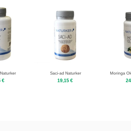
 Naturker
Saci-ad Naturker
Moringa Ol
to cart
Add to cart
 €
19,15 €
24