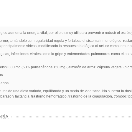
co aumenta la energía vital, por ello es muy útil para prevenir o reducir el estrés y
ermo, tomándolo con regularidad regula y fortalece el sistema inmunológico, resta
rincipalmente víricos, modificando la respuesta biológica al actuar como inmunom
icas, infecciones virales como la gripe y enfermedades pulmonares como el asma y
eishi 300 mg (50% polisacáridos 150 mg), almidón de arroz, cápsula vegetal (hidro
da.
ganos.
tutos de una dieta variada, equilibrada y un modo de vida sano. No superar la do
razo y lactancia, trastorno hemorrágico, trastorno de la coagulación, trombocitop
RÍA