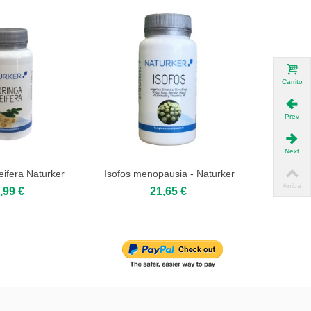
Carrito
Prev
Next
eifera Naturker
Isofos menopausia - Naturker
Melatonin
Add to cart
Add to cart
Arriba
,99 €
21,65 €