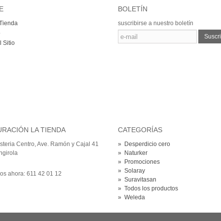
E
BOLETÍN
Tienda
suscribirse a nuestro boletín
o
Suscri
 Sitio
RACIÓN LA TIENDA
CATEGORÍAS
steria Centro, Ave. Ramón y Cajal 41
»
Desperdicio cero
girola
»
Naturker
»
Promociones
»
Solaray
os ahora:
611 42 01 12
»
Suravitasan
»
Todos los productos
»
Weleda