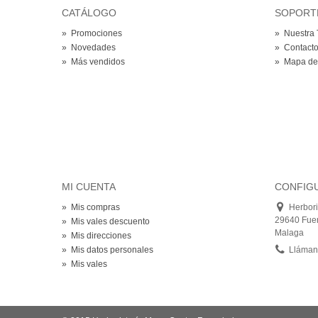
CATÁLOGO
SOPORT
»
Promociones
»
Nuestra 
»
Novedades
»
Contact
»
Más vendidos
»
Mapa del
MI CUENTA
CONFIGU
»
Mis compras
Herbori
29640 Fuen
»
Mis vales descuento
Malaga
»
Mis direcciones
»
Mis datos personales
Lláman
»
Mis vales