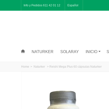
Info y Pedidos 611 42 01 12
Español
NATURKER
SOLARAY
INICIO
Home
>
Naturker
>
Reishi Mega Plus 60 cápsulas Naturker