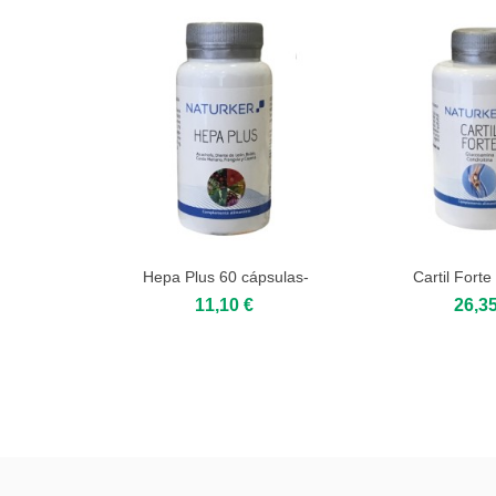
Hepa Plus 60 cápsulas-
Cartil Forte
Add to cart
Add 
Naturker
11,10 €
26,35