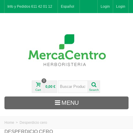
Info y Pedidos 611 42 01 12
Español
Login
Login
0
0,00 €
Cart
Search
MENU
Home
>
Desperdicio cero
Naturker
DESPERDICIO CERO